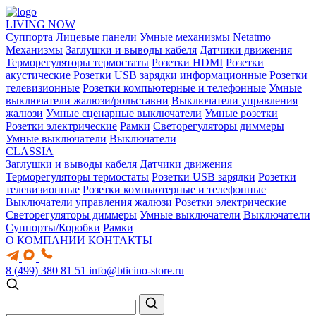
LIVING NOW
Суппорта
Лицевые панели
Умные механизмы Netatmo
Механизмы
Заглушки и выводы кабеля
Датчики движения
Терморегуляторы термостаты
Розетки HDMI
Розетки
акустические
Розетки USB зарядки информационные
Розетки
телевизионные
Розетки компьютерные и телефонные
Умные
выключатели жалюзи/рольставни
Выключатели управления
жалюзи
Умные сценарные выключатели
Умные розетки
Розетки электрические
Рамки
Светорегуляторы диммеры
Умные выключатели
Выключатели
CLASSIA
Заглушки и выводы кабеля
Датчики движения
Терморегуляторы термостаты
Розетки USB зарядки
Розетки
телевизионные
Розетки компьютерные и телефонные
Выключатели управления жалюзи
Розетки электрические
Светорегуляторы диммеры
Умные выключатели
Выключатели
Суппорты/Коробки
Рамки
О КОМПАНИИ
КОНТАКТЫ
8 (499) 380 81 51
info@bticino-store.ru