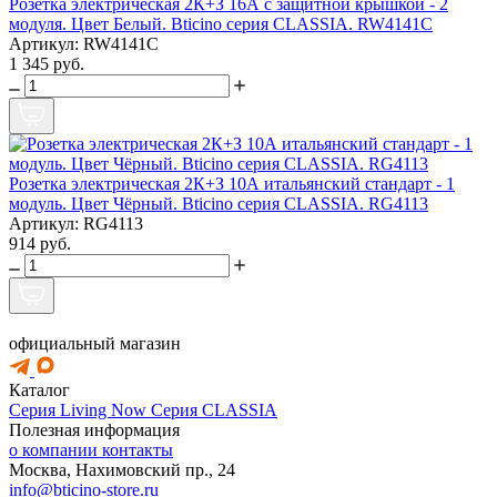
Розетка электрическая 2К+З 16А с защитной крышкой - 2
модуля. Цвет Белый. Bticino серия CLASSIA. RW4141C
Артикул: RW4141C
1 345 руб.
Розетка электрическая 2К+З 10А итальянский стандарт - 1
модуль. Цвет Чёрный. Bticino серия CLASSIA. RG4113
Артикул: RG4113
914 руб.
официальный магазин
Каталог
Серия Living Now
Серия CLASSIA
Полезная информация
о компании
контакты
Москва, Нахимовский пр., 24
info@bticino-store.ru