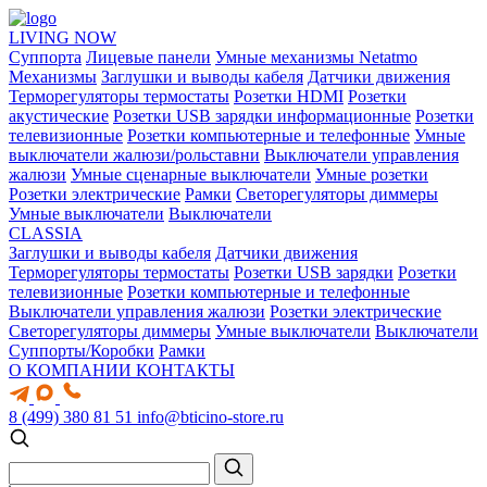
LIVING NOW
Суппорта
Лицевые панели
Умные механизмы Netatmo
Механизмы
Заглушки и выводы кабеля
Датчики движения
Терморегуляторы термостаты
Розетки HDMI
Розетки
акустические
Розетки USB зарядки информационные
Розетки
телевизионные
Розетки компьютерные и телефонные
Умные
выключатели жалюзи/рольставни
Выключатели управления
жалюзи
Умные сценарные выключатели
Умные розетки
Розетки электрические
Рамки
Светорегуляторы диммеры
Умные выключатели
Выключатели
CLASSIA
Заглушки и выводы кабеля
Датчики движения
Терморегуляторы термостаты
Розетки USB зарядки
Розетки
телевизионные
Розетки компьютерные и телефонные
Выключатели управления жалюзи
Розетки электрические
Светорегуляторы диммеры
Умные выключатели
Выключатели
Суппорты/Коробки
Рамки
О КОМПАНИИ
КОНТАКТЫ
8 (499) 380 81 51
info@bticino-store.ru