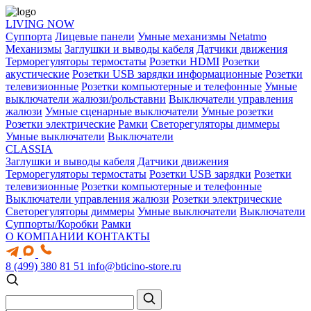
LIVING NOW
Суппорта
Лицевые панели
Умные механизмы Netatmo
Механизмы
Заглушки и выводы кабеля
Датчики движения
Терморегуляторы термостаты
Розетки HDMI
Розетки
акустические
Розетки USB зарядки информационные
Розетки
телевизионные
Розетки компьютерные и телефонные
Умные
выключатели жалюзи/рольставни
Выключатели управления
жалюзи
Умные сценарные выключатели
Умные розетки
Розетки электрические
Рамки
Светорегуляторы диммеры
Умные выключатели
Выключатели
CLASSIA
Заглушки и выводы кабеля
Датчики движения
Терморегуляторы термостаты
Розетки USB зарядки
Розетки
телевизионные
Розетки компьютерные и телефонные
Выключатели управления жалюзи
Розетки электрические
Светорегуляторы диммеры
Умные выключатели
Выключатели
Суппорты/Коробки
Рамки
О КОМПАНИИ
КОНТАКТЫ
8 (499) 380 81 51
info@bticino-store.ru