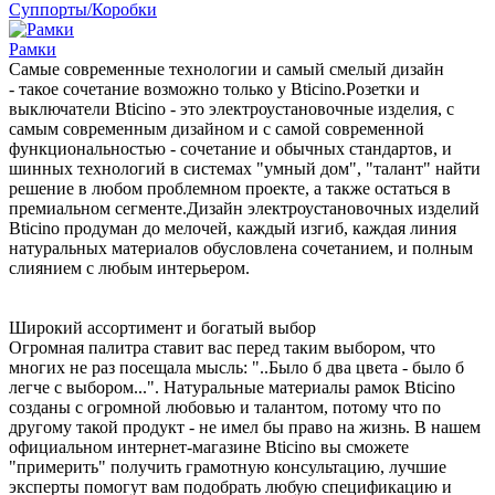
Суппорты/Коробки
Рамки
Самые современные технологии и самый смелый дизайн
- такое сочетание возможно только у Bticino.Розетки и
выключатели Bticino - это электроустановочные изделия, с
самым современным дизайном и с самой современной
функциональностью - сочетание и обычных стандартов, и
шинных технологий в системах "умный дом", "талант" найти
решение в любом проблемном проекте, а также остаться в
премиальном сегменте.Дизайн электроустановочных изделий
Bticino продуман до мелочей, каждый изгиб, каждая линия
натуральных материалов обусловлена сочетанием, и полным
слиянием с любым интерьером.
Широкий ассортимент и богатый выбор
Огромная палитра ставит вас перед таким выбором, что
многих не раз посещала мысль: "..Было б два цвета - было б
легче с выбором...". Натуральные материалы рамок Bticino
созданы с огромной любовью и талантом, потому что по
другому такой продукт - не имел бы право на жизнь. В нашем
официальном интернет-магазине Bticino вы сможете
"примерить" получить грамотную консультацию, лучшие
эксперты помогут вам подобрать любую спецификацию и