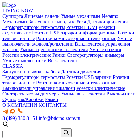
LIVING NOW
Суппорта
Лицевые панели
Умные механизмы Netatmo
Механизмы
Заглушки и выводы кабеля
Датчики движения
Терморегуляторы термостаты
Розетки HDMI
Розетки
акустические
Розетки USB зарядки информационные
Розетки
телевизионные
Розетки компьютерные и телефонные
Умные
выключатели жалюзи/рольставни
Выключатели управления
жалюзи
Умные сценарные выключатели
Умные розетки
Розетки электрические
Рамки
Светорегуляторы диммеры
Умные выключатели
Выключатели
CLASSIA
Заглушки и выводы кабеля
Датчики движения
Терморегуляторы термостаты
Розетки USB зарядки
Розетки
телевизионные
Розетки компьютерные и телефонные
Выключатели управления жалюзи
Розетки электрические
Светорегуляторы диммеры
Умные выключатели
Выключатели
Суппорты/Коробки
Рамки
О КОМПАНИИ
КОНТАКТЫ
8 (499) 380 81 51
info@bticino-store.ru