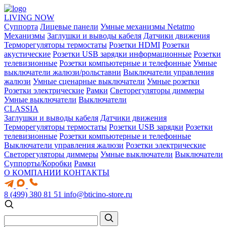
LIVING NOW
Суппорта
Лицевые панели
Умные механизмы Netatmo
Механизмы
Заглушки и выводы кабеля
Датчики движения
Терморегуляторы термостаты
Розетки HDMI
Розетки
акустические
Розетки USB зарядки информационные
Розетки
телевизионные
Розетки компьютерные и телефонные
Умные
выключатели жалюзи/рольставни
Выключатели управления
жалюзи
Умные сценарные выключатели
Умные розетки
Розетки электрические
Рамки
Светорегуляторы диммеры
Умные выключатели
Выключатели
CLASSIA
Заглушки и выводы кабеля
Датчики движения
Терморегуляторы термостаты
Розетки USB зарядки
Розетки
телевизионные
Розетки компьютерные и телефонные
Выключатели управления жалюзи
Розетки электрические
Светорегуляторы диммеры
Умные выключатели
Выключатели
Суппорты/Коробки
Рамки
О КОМПАНИИ
КОНТАКТЫ
8 (499) 380 81 51
info@bticino-store.ru