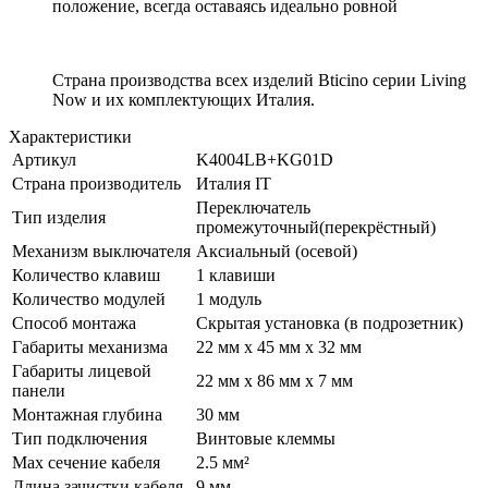
положение, всегда оставаясь идеально ровной
Страна производства всех изделий Bticino серии Living
Now и их комплектующих Италия.
Характеристики
Артикул
K4004LB+KG01D
Страна производитель
Италия IT
Переключатель
Тип изделия
промежуточный(перекрёстный)
Механизм выключателя
Аксиальный (осевой)
Количество клавиш
1 клавиши
Количество модулей
1 модуль
Способ монтажа
Скрытая установка (в подрозетник)
Габариты механизма
22 мм x 45 мм x 32 мм
Габариты лицевой
22 мм x 86 мм x 7 мм
панели
Монтажная глубина
30 мм
Тип подключения
Винтовые клеммы
Max сечение кабеля
2.5 мм²
Длина зачистки кабеля
9 мм