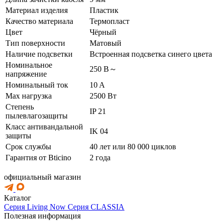
Материал изделия
Пластик
Качество материала
Термопласт
Цвет
Чёрный
Тип поверхности
Матовый
Наличие подсветки
Встроенная подсветка синего цвета
Номинальное
250 В～
напряжение
Номинальный ток
10 A
Max нагрузка
2500 Вт
Степень
IP 21
пылевлагозащиты
Класс антивандальной
IK 04
защиты
Срок службы
40 лет или 80 000 циклов
Гарантия от Bticino
2 года
официальный магазин
Каталог
Серия Living Now
Серия CLASSIA
Полезная информация