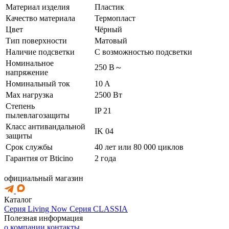
Материал изделия
Пластик
Качество материала
Термопласт
Цвет
Чёрный
Тип поверхности
Матовый
Наличие подсветки
С возможностью подсветки
Номинальное
250 В～
напряжение
Номинальный ток
10 A
Max нагрузка
2500 Вт
Степень
IP 21
пылевлагозащиты
Класс антивандальной
IK 04
защиты
Срок службы
40 лет или 80 000 циклов
Гарантия от Bticino
2 года
официальный магазин
Каталог
Серия Living Now
Серия CLASSIA
Полезная информация
о компании
контакты