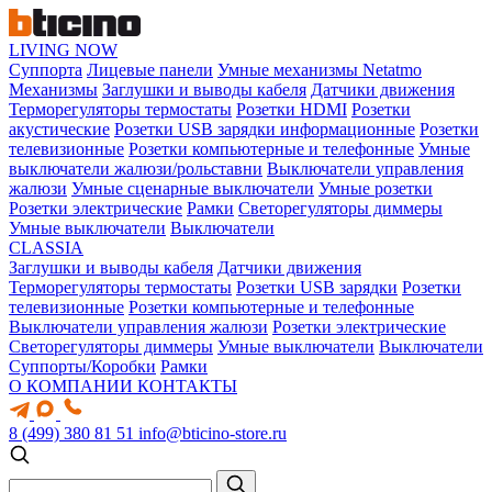
LIVING NOW
Суппорта
Лицевые панели
Умные механизмы Netatmo
Механизмы
Заглушки и выводы кабеля
Датчики движения
Терморегуляторы термостаты
Розетки HDMI
Розетки
акустические
Розетки USB зарядки информационные
Розетки
телевизионные
Розетки компьютерные и телефонные
Умные
выключатели жалюзи/рольставни
Выключатели управления
жалюзи
Умные сценарные выключатели
Умные розетки
Розетки электрические
Рамки
Светорегуляторы диммеры
Умные выключатели
Выключатели
CLASSIA
Заглушки и выводы кабеля
Датчики движения
Терморегуляторы термостаты
Розетки USB зарядки
Розетки
телевизионные
Розетки компьютерные и телефонные
Выключатели управления жалюзи
Розетки электрические
Светорегуляторы диммеры
Умные выключатели
Выключатели
Суппорты/Коробки
Рамки
О КОМПАНИИ
КОНТАКТЫ
8 (499) 380 81 51
info@bticino-store.ru