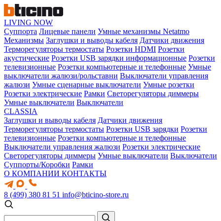
LIVING NOW
Суппорта
Лицевые панели
Умные механизмы Netatmo
Механизмы
Заглушки и выводы кабеля
Датчики движения
Терморегуляторы термостаты
Розетки HDMI
Розетки
акустические
Розетки USB зарядки информационные
Розетки
телевизионные
Розетки компьютерные и телефонные
Умные
выключатели жалюзи/рольставни
Выключатели управления
жалюзи
Умные сценарные выключатели
Умные розетки
Розетки электрические
Рамки
Светорегуляторы диммеры
Умные выключатели
Выключатели
CLASSIA
Заглушки и выводы кабеля
Датчики движения
Терморегуляторы термостаты
Розетки USB зарядки
Розетки
телевизионные
Розетки компьютерные и телефонные
Выключатели управления жалюзи
Розетки электрические
Светорегуляторы диммеры
Умные выключатели
Выключатели
Суппорты/Коробки
Рамки
О КОМПАНИИ
КОНТАКТЫ
8 (499) 380 81 51
info@bticino-store.ru