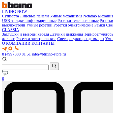
LIVING NOW
Суппорта
Лицевые панели
Умные механизмы Netatmo
Механи
USB зарядки информационные
Розетки телевизионные
Розетк
выключатели
Умные розетки
Розетки электрические
Рамки
Све
CLASSIA
Заглушки и выводы кабеля
Датчики движения
Терморегулятор
жалюзи
Розетки электрические
Светорегуляторы диммеры
Умн
О КОМПАНИИ
КОНТАКТЫ
8 (499) 380 81 51
info@bticino-store.ru
0