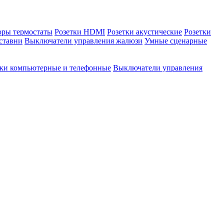
оры термостаты
Розетки HDMI
Розетки акустические
Розетки
ставни
Выключатели управления жалюзи
Умные сценарные
тки компьютерные и телефонные
Выключатели управления