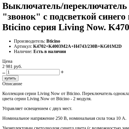
Выключатель/переключатель 
"звонок" с подсветкой синего
Bticino серия Living Now. 
Производитель:
Bticino
Артикул:
K4702+K4003M2A+H4743/230B+KG01M2D
Наличие:
Есть в наличии
Цена
2 981 руб.
купить
Описание
Коллекция серии Living Now от Bticino. Переключатель однок
цвета серии Living Now от Bticino - 2 модуля.
Управляет освещением с двух мест.
Номинальное напряжение 250 В, номинальная сила тока 10 A.
Укомплектован светодиодом синего цвета (с возможностью заме