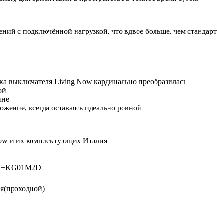
ий с подключённой нагрузкой, что вдвое больше, чем стандар
мика выключателя Living Now кардинально преобразилась
й
ине
жение, всегда оставаясь идеально ровной
 Now и их комплектующих Италия.
0B+KG01M2D
ия(проходной)