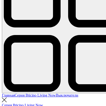
Главная
Серия Bticino Living Now
Выключатели
Серия Bticino Living Now