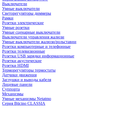
Выключатели
Умные выключатели
Светорегуляторы диммеры
Рамки
Розетки электрические
Умные розетки
Умные сценарные выключатели
Выключатели управления жалюзи
Умные выключатели жалюзи/рольставни
Розетки компьютерные и телефонные
Розетки телевизионные
Розетки USB зарядки информационные
Розетки акустические
Розетки HDMI
Терморегуляторы термостаты
Датчики движения
Заглушки и выводы кабеля
Лицевые панели
Суппорта
Механизмы
Умные механизмы Netatmo
Серия Bticino CLASSIA