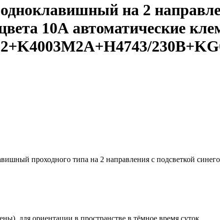
одноклавишный на 2 направле
 цвета 10А автоматические кл
K4702+K4003M2A+H4743/230B+K
лавишный проходного типа на 2 направления с подсветкой синег
ны), для ориентации в пространстве в тёмное время суток.