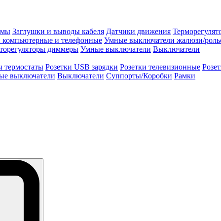
змы
Заглушки и выводы кабеля
Датчики движения
Терморегулят
и компьютерные и телефонные
Умные выключатели жалюзи/роль
торегуляторы диммеры
Умные выключатели
Выключатели
ы термостаты
Розетки USB зарядки
Розетки телевизионные
Розе
ые выключатели
Выключатели
Суппорты/Коробки
Рамки