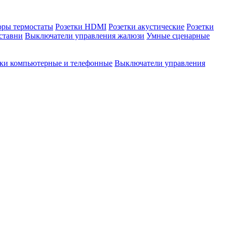
оры термостаты
Розетки HDMI
Розетки акустические
Розетки
ставни
Выключатели управления жалюзи
Умные сценарные
тки компьютерные и телефонные
Выключатели управления