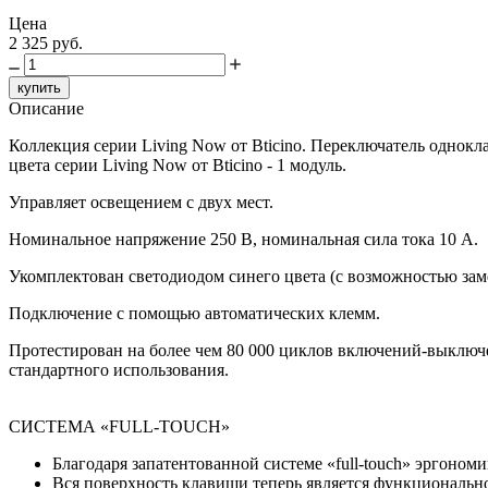
Цена
2 325 руб.
купить
Описание
Коллекция серии Living Now от Bticino. Переключатель однок
цвета серии Living Now от Bticino - 1 модуль.
Управляет освещением с двух мест.
Номинальное напряжение 250 В, номинальная сила тока 10 A.
Укомплектован светодиодом синего цвета (с возможностью заме
Подключение с помощью автоматических клемм.
Протестирован на более чем 80 000 циклов включений-выключен
стандартного использования.
СИСТЕМА «FULL-TOUCH»
Благодаря запатентованной системе «full-touch» эргоно
Вся поверхность клавиши теперь является функционально