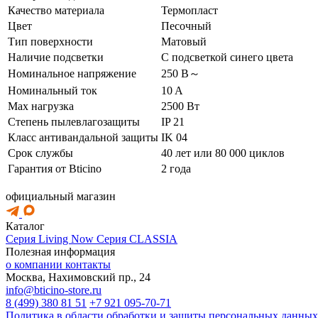
Качество материала
Термопласт
Цвет
Песочный
Тип поверхности
Матовый
Наличие подсветки
С подсветкой синего цвета
Номинальное напряжение
250 В～
Номинальный ток
10 A
Max нагрузка
2500 Вт
Степень пылевлагозащиты
IP 21
Класс антивандальной защиты
IK 04
Срок службы
40 лет или 80 000 циклов
Гарантия от Bticino
2 года
официальный магазин
Каталог
Серия Living Now
Серия CLASSIA
Полезная информация
о компании
контакты
Москва, Нахимовский пр., 24
info@bticino-store.ru
8 (499) 380 81 51
+7 921 095-70-71
Политика в области обработки и защиты персональных данных