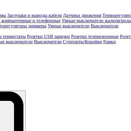
змы
Заглушки и выводы кабеля
Датчики движения
Терморегулят
и компьютерные и телефонные
Умные выключатели жалюзи/роль
торегуляторы диммеры
Умные выключатели
Выключатели
ы термостаты
Розетки USB зарядки
Розетки телевизионные
Розе
ые выключатели
Выключатели
Суппорты/Коробки
Рамки