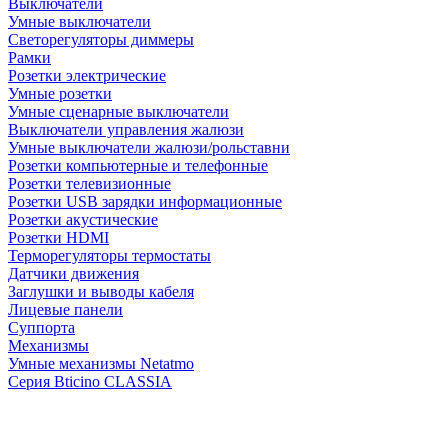
Выключатели
Умные выключатели
Светорегуляторы диммеры
Рамки
Розетки электрические
Умные розетки
Умные сценарные выключатели
Выключатели управления жалюзи
Умные выключатели жалюзи/рольставни
Розетки компьютерные и телефонные
Розетки телевизионные
Розетки USB зарядки информационные
Розетки акустические
Розетки HDMI
Терморегуляторы термостаты
Датчики движения
Заглушки и выводы кабеля
Лицевые панели
Суппорта
Механизмы
Умные механизмы Netatmo
Серия Bticino CLASSIA