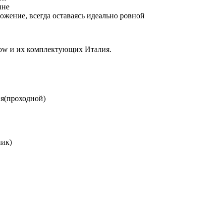
ине
жение, всегда оставаясь идеально ровной
 Now и их комплектующих Италия.
ия(проходной)
ник)