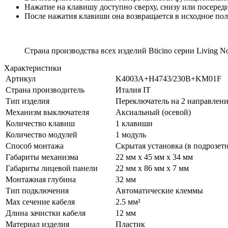
Нажатие на клавишу доступно сверху, снизу или посеред
После нажатия клавиши она возвращается в исходное поло
Страна производства всех изделий Bticino серии Living
Характеристики
Артикул
K4003A+H4743/230B+KM01F
Страна производитель
Италия IT
Тип изделия
Переключатель на 2 направлен
Механизм выключателя
Аксиальный (осевой)
Количество клавиш
1 клавиши
Количество модулей
1 модуль
Способ монтажа
Скрытая установка (в подрозет
Габариты механизма
22 мм x 45 мм x 34 мм
Габариты лицевой панели
22 мм x 86 мм x 7 мм
Монтажная глубина
32 мм
Тип подключения
Автоматические клеммы
Max сечение кабеля
2.5 мм²
Длина зачистки кабеля
12 мм
Материал изделия
Пластик