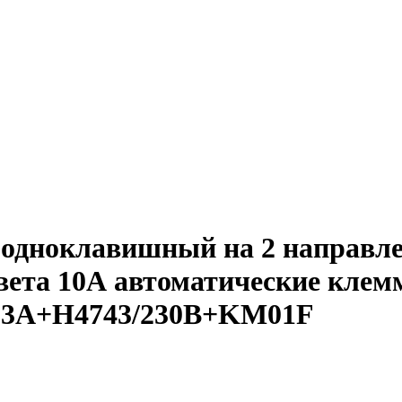
одноклавишный на 2 направле
цвета 10А автоматические клем
4003A+H4743/230B+KM01F