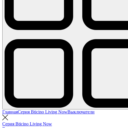
Главная
Серия Bticino Living Now
Выключатели
Серия Bticino Living Now