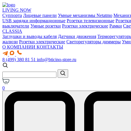
LIVING NOW
Суппорта
Лицевые панели
Умные механизмы Netatmo
Механи
USB зарядки информационные
Розетки телевизионные
Розетк
выключатели
Умные розетки
Розетки электрические
Рамки
Све
CLASSIA
Заглушки и выводы кабеля
Датчики движения
Терморегулятор
жалюзи
Розетки электрические
Светорегуляторы диммеры
Умн
О КОМПАНИИ
КОНТАКТЫ
8 (499) 380 81 51
info@bticino-store.ru
0