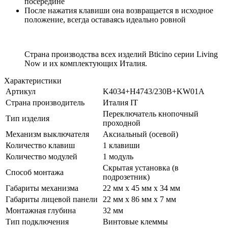
посередине
После нажатия клавиши она возвращается в исходное
положение, всегда оставаясь идеально ровной
Страна производства всех изделий Bticino серии Living
Now и их комплектующих Италия.
Характеристики
Артикул
K4034+H4743/230B+KW01A
Страна производитель
Италия IT
Переключатель кнопочный
Тип изделия
проходной
Механизм выключателя
Аксиальный (осевой)
Количество клавиш
1 клавиши
Количество модулей
1 модуль
Скрытая установка (в
Способ монтажа
подрозетник)
Габариты механизма
22 мм x 45 мм x 34 мм
Габариты лицевой панели
22 мм x 86 мм x 7 мм
Монтажная глубина
32 мм
Тип подключения
Винтовые клеммы