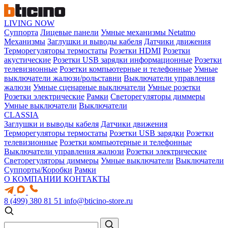
LIVING NOW
Суппорта
Лицевые панели
Умные механизмы Netatmo
Механизмы
Заглушки и выводы кабеля
Датчики движения
Терморегуляторы термостаты
Розетки HDMI
Розетки
акустические
Розетки USB зарядки информационные
Розетки
телевизионные
Розетки компьютерные и телефонные
Умные
выключатели жалюзи/рольставни
Выключатели управления
жалюзи
Умные сценарные выключатели
Умные розетки
Розетки электрические
Рамки
Светорегуляторы диммеры
Умные выключатели
Выключатели
CLASSIA
Заглушки и выводы кабеля
Датчики движения
Терморегуляторы термостаты
Розетки USB зарядки
Розетки
телевизионные
Розетки компьютерные и телефонные
Выключатели управления жалюзи
Розетки электрические
Светорегуляторы диммеры
Умные выключатели
Выключатели
Суппорты/Коробки
Рамки
О КОМПАНИИ
КОНТАКТЫ
8 (499) 380 81 51
info@bticino-store.ru