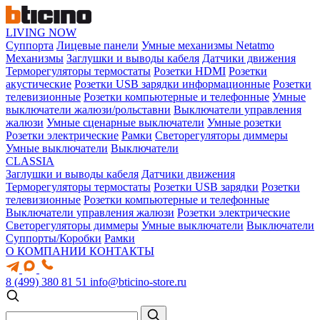
LIVING NOW
Суппорта
Лицевые панели
Умные механизмы Netatmo
Механизмы
Заглушки и выводы кабеля
Датчики движения
Терморегуляторы термостаты
Розетки HDMI
Розетки
акустические
Розетки USB зарядки информационные
Розетки
телевизионные
Розетки компьютерные и телефонные
Умные
выключатели жалюзи/рольставни
Выключатели управления
жалюзи
Умные сценарные выключатели
Умные розетки
Розетки электрические
Рамки
Светорегуляторы диммеры
Умные выключатели
Выключатели
CLASSIA
Заглушки и выводы кабеля
Датчики движения
Терморегуляторы термостаты
Розетки USB зарядки
Розетки
телевизионные
Розетки компьютерные и телефонные
Выключатели управления жалюзи
Розетки электрические
Светорегуляторы диммеры
Умные выключатели
Выключатели
Суппорты/Коробки
Рамки
О КОМПАНИИ
КОНТАКТЫ
8 (499) 380 81 51
info@bticino-store.ru