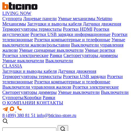
LIVING NOW
Суппорта
Лицевые панели
Умные механизмы Netatmo
Механизмы
Заглушки и выводы кабеля
Датчики движения
Терморегуляторы термостаты
Розетки HDMI
Розетки
акустические
Розетки USB зарядки информационные
Розетки
телевизионные
Розетки компьютерные и телефонные
Умные
выключатели жалюзи/рольставни
Выключатели управления
жалюзи
Умные сценарные выключатели
Умные розетки
Розетки электрические
Рамки
Светорегуляторы диммеры
Умные выключатели
Выключатели
CLASSIA
Заглушки и выводы кабеля
Датчики движения
Терморегуляторы термостаты
Розетки USB зарядки
Розетки
телевизионные
Розетки компьютерные и телефонные
Выключатели управления жалюзи
Розетки электрические
Светорегуляторы диммеры
Умные выключатели
Выключатели
Суппорты/Коробки
Рамки
О КОМПАНИИ
КОНТАКТЫ
8 (499) 380 81 51
info@bticino-store.ru