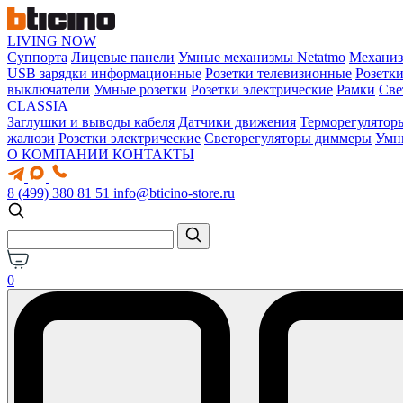
LIVING NOW
Суппорта
Лицевые панели
Умные механизмы Netatmo
Механи
USB зарядки информационные
Розетки телевизионные
Розетк
выключатели
Умные розетки
Розетки электрические
Рамки
Све
CLASSIA
Заглушки и выводы кабеля
Датчики движения
Терморегулятор
жалюзи
Розетки электрические
Светорегуляторы диммеры
Умн
О КОМПАНИИ
КОНТАКТЫ
8 (499) 380 81 51
info@bticino-store.ru
0