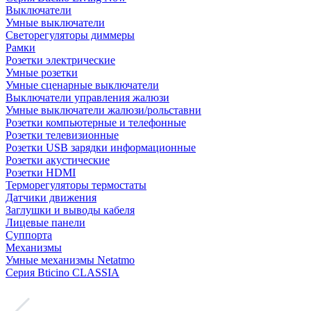
Выключатели
Умные выключатели
Светорегуляторы диммеры
Рамки
Розетки электрические
Умные розетки
Умные сценарные выключатели
Выключатели управления жалюзи
Умные выключатели жалюзи/рольставни
Розетки компьютерные и телефонные
Розетки телевизионные
Розетки USB зарядки информационные
Розетки акустические
Розетки HDMI
Терморегуляторы термостаты
Датчики движения
Заглушки и выводы кабеля
Лицевые панели
Суппорта
Механизмы
Умные механизмы Netatmo
Серия Bticino CLASSIA