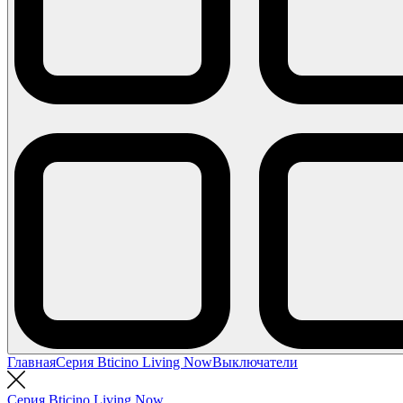
Главная
Серия Bticino Living Now
Выключатели
Серия Bticino Living Now