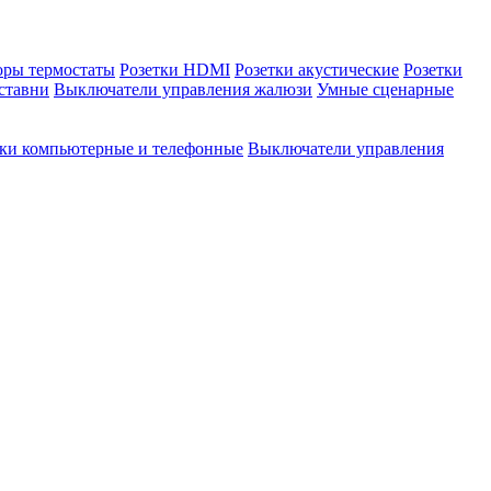
оры термостаты
Розетки HDMI
Розетки акустические
Розетки
ставни
Выключатели управления жалюзи
Умные сценарные
тки компьютерные и телефонные
Выключатели управления