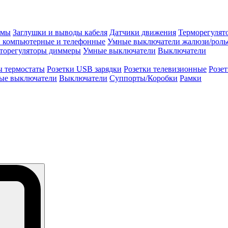
змы
Заглушки и выводы кабеля
Датчики движения
Терморегулят
и компьютерные и телефонные
Умные выключатели жалюзи/роль
торегуляторы диммеры
Умные выключатели
Выключатели
ы термостаты
Розетки USB зарядки
Розетки телевизионные
Розе
ые выключатели
Выключатели
Суппорты/Коробки
Рамки