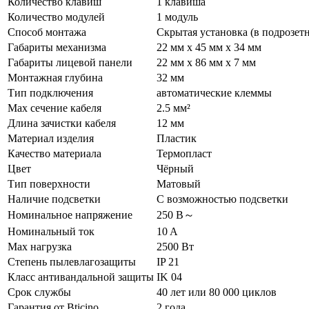
Количество клавиш
1 клавиша
Количество модулей
1 модуль
Способ монтажа
Скрытая установка (в подрозет
Габариты механизма
22 мм x 45 мм x 34 мм
Габариты лицевой панели
22 мм x 86 мм x 7 мм
Монтажная глубина
32 мм
Тип подключения
автоматические клеммы
Max сечение кабеля
2.5 мм²
Длина зачистки кабеля
12 мм
Материал изделия
Пластик
Качество материала
Термопласт
Цвет
Чёрный
Тип поверхности
Матовый
Наличие подсветки
С возможностью подсветки
Номинальное напряжение
250 В～
Номинальный ток
10 A
Max нагрузка
2500 Вт
Степень пылевлагозащиты
IP 21
Класс антивандальной защиты
IK 04
Срок службы
40 лет или 80 000 циклов
Гарантия от Bticino
2 года