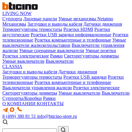
LIVING NOW
Суппорта
Лицевые панели
Умные механизмы Netatmo
Механизмы
Заглушки и выводы кабеля
Датчики движения
Терморегуляторы термостаты
Розетки HDMI
Розетки
акустические
Розетки USB зарядки информационные
Розетки
телевизионные
Розетки компьютерные и телефонные
Умные
выключатели жалюзи/рольставни
Выключатели управления
жалюзи
Умные сценарные выключатели
Умные розетки
Розетки электрические
Рамки
Светорегуляторы диммеры
Умные выключатели
Выключатели
CLASSIA
Заглушки и выводы кабеля
Датчики движения
Терморегуляторы термостаты
Розетки USB зарядки
Розетки
телевизионные
Розетки компьютерные и телефонные
Выключатели управления жалюзи
Розетки электрические
Светорегуляторы диммеры
Умные выключатели
Выключатели
Суппорты/Коробки
Рамки
О КОМПАНИИ
КОНТАКТЫ
8 (499) 380 81 51
info@bticino-store.ru