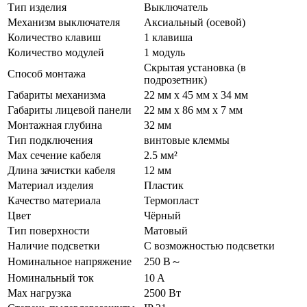
Тип изделия
Выключатель
Механизм выключателя
Аксиальный (осевой)
Количество клавиш
1 клавиша
Количество модулей
1 модуль
Скрытая установка (в
Способ монтажа
подрозетник)
Габариты механизма
22 мм x 45 мм x 34 мм
Габариты лицевой панели
22 мм x 86 мм x 7 мм
Монтажная глубина
32 мм
Тип подключения
винтовые клеммы
Max сечение кабеля
2.5 мм²
Длина зачистки кабеля
12 мм
Материал изделия
Пластик
Качество материала
Термопласт
Цвет
Чёрный
Тип поверхности
Матовый
Наличие подсветки
С возможностью подсветки
Номинальное напряжение
250 В～
Номинальный ток
10 A
Max нагрузка
2500 Вт