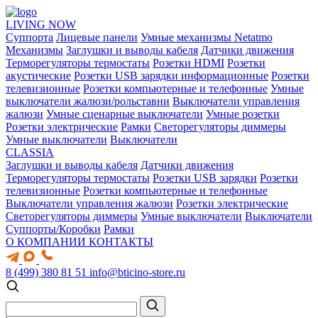
LIVING NOW
Суппорта
Лицевые панели
Умные механизмы Netatmo
Механизмы
Заглушки и выводы кабеля
Датчики движения
Терморегуляторы термостаты
Розетки HDMI
Розетки
акустические
Розетки USB зарядки информационные
Розетки
телевизионные
Розетки компьютерные и телефонные
Умные
выключатели жалюзи/рольставни
Выключатели управления
жалюзи
Умные сценарные выключатели
Умные розетки
Розетки электрические
Рамки
Светорегуляторы диммеры
Умные выключатели
Выключатели
CLASSIA
Заглушки и выводы кабеля
Датчики движения
Терморегуляторы термостаты
Розетки USB зарядки
Розетки
телевизионные
Розетки компьютерные и телефонные
Выключатели управления жалюзи
Розетки электрические
Светорегуляторы диммеры
Умные выключатели
Выключатели
Суппорты/Коробки
Рамки
О КОМПАНИИ
КОНТАКТЫ
8 (499) 380 81 51
info@bticino-store.ru