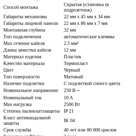
Скрытая установка (в
Способ монтажа
подрозетник)
Габариты механизма
22 мм x 45 мм x 34 мм
Габариты лицевой панели
22 мм x 86 мм x 7 мм
Монтажная глубина
32 мм
Тип подключения
автоматические клеммы
Max сечение кабеля
2.5 мм²
Длина зачистки кабеля
12 мм
Материал изделия
Пластик
Качество материала
Термопласт
Цвет
Чёрный
Тип поверхности
Матовый
Наличие подсветки
С подсветкой синего цвета
Номинальное напряжение
250 В～
Номинальный ток
10 A
Max нагрузка
2500 Вт
Степень пылевлагозащиты
IP 21
Класс антивандальной
IK 04
защиты
Срок службы
40 лет или 80 000 циклов