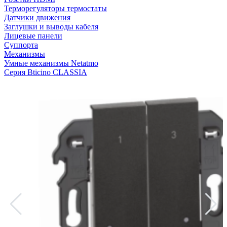
Терморегуляторы термостаты
Датчики движения
Заглушки и выводы кабеля
Лицевые панели
Суппорта
Механизмы
Умные механизмы Netatmo
Серия Bticino CLASSIA