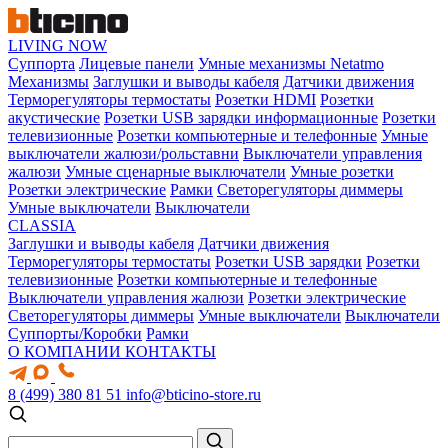
LIVING NOW
Суппорта
Лицевые панели
Умные механизмы Netatmo
Механизмы
Заглушки и выводы кабеля
Датчики движения
Терморегуляторы термостаты
Розетки HDMI
Розетки
акустические
Розетки USB зарядки информационные
Розетки
телевизионные
Розетки компьютерные и телефонные
Умные
выключатели жалюзи/рольставни
Выключатели управления
жалюзи
Умные сценарные выключатели
Умные розетки
Розетки электрические
Рамки
Светорегуляторы диммеры
Умные выключатели
Выключатели
CLASSIA
Заглушки и выводы кабеля
Датчики движения
Терморегуляторы термостаты
Розетки USB зарядки
Розетки
телевизионные
Розетки компьютерные и телефонные
Выключатели управления жалюзи
Розетки электрические
Светорегуляторы диммеры
Умные выключатели
Выключатели
Суппорты/Коробки
Рамки
О КОМПАНИИ
КОНТАКТЫ
8 (499) 380 81 51
info@bticino-store.ru