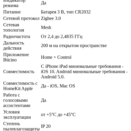
Индикатор
Да
режима
Питание
Батарея 3 В, тип CR2032
Сетевой протокол
Zigbee 3.0
Сетевая
Mesh
топология
Радиочастота
От 2,4 до 2,4835 ГГц
Дальность
200 м на открытом пространстве
действия
Приложение
Home + Control
Bticino
С iPhone iPad минимальные требования -
Совместимость
iOS 10. Android минимальные требования -
Android 5.0.
Совместимость с
Да - iOS, Mac OS
HomeKit Apple
Работа с
голосовыми
Да
ассистентами
Условия
от +5°C до +45°C
эксплуатации
Степень
IP 20
пылевлагозащиты