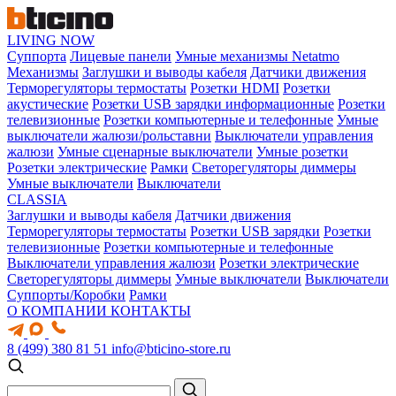
LIVING NOW
Суппорта
Лицевые панели
Умные механизмы Netatmo
Механизмы
Заглушки и выводы кабеля
Датчики движения
Терморегуляторы термостаты
Розетки HDMI
Розетки
акустические
Розетки USB зарядки информационные
Розетки
телевизионные
Розетки компьютерные и телефонные
Умные
выключатели жалюзи/рольставни
Выключатели управления
жалюзи
Умные сценарные выключатели
Умные розетки
Розетки электрические
Рамки
Светорегуляторы диммеры
Умные выключатели
Выключатели
CLASSIA
Заглушки и выводы кабеля
Датчики движения
Терморегуляторы термостаты
Розетки USB зарядки
Розетки
телевизионные
Розетки компьютерные и телефонные
Выключатели управления жалюзи
Розетки электрические
Светорегуляторы диммеры
Умные выключатели
Выключатели
Суппорты/Коробки
Рамки
О КОМПАНИИ
КОНТАКТЫ
8 (499) 380 81 51
info@bticino-store.ru