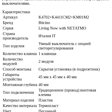
выключателями.
Характеристики
Артикул
K4702+K4411CM2+KM01M2
Бренд
Bticino
Серия
Living Now with NETATMO
Страна
Италия IT
производитель
Умный выключатель с опцией
Тип изделия
светорегулирования
Количество клавиш
1 клавиша
Количество
2 модуля
модулей
Способ монтажа
Скрытая установка (в подрозетник)
Габариты
45 мм x 45 мм x 40 мм
устройства
Монтажная глубина
40 мм
Традиционное (провод) винтовая
Тип подключения
клемма
Материал изделия
Пластик
Качество материала
Термопласт
Цвет
Песочный