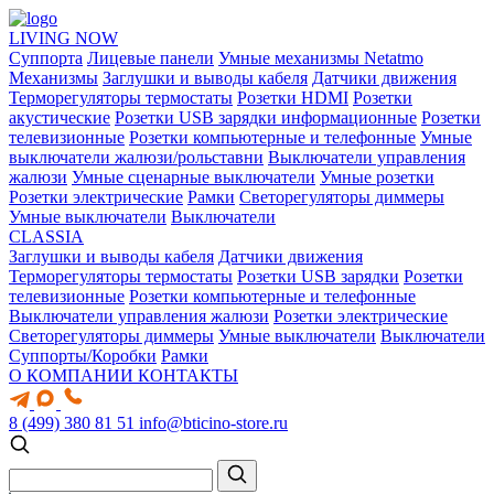
LIVING NOW
Суппорта
Лицевые панели
Умные механизмы Netatmo
Механизмы
Заглушки и выводы кабеля
Датчики движения
Терморегуляторы термостаты
Розетки HDMI
Розетки
акустические
Розетки USB зарядки информационные
Розетки
телевизионные
Розетки компьютерные и телефонные
Умные
выключатели жалюзи/рольставни
Выключатели управления
жалюзи
Умные сценарные выключатели
Умные розетки
Розетки электрические
Рамки
Светорегуляторы диммеры
Умные выключатели
Выключатели
CLASSIA
Заглушки и выводы кабеля
Датчики движения
Терморегуляторы термостаты
Розетки USB зарядки
Розетки
телевизионные
Розетки компьютерные и телефонные
Выключатели управления жалюзи
Розетки электрические
Светорегуляторы диммеры
Умные выключатели
Выключатели
Суппорты/Коробки
Рамки
О КОМПАНИИ
КОНТАКТЫ
8 (499) 380 81 51
info@bticino-store.ru