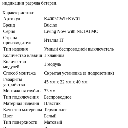
индикации разряда батареи.
Характеристики
Артикул
K4003CWI+KW01
Бренд
Bticino
Серия
Living Now with NETATMO
Страна
Италия IT
производитель
Тип изделия
Умный беспроводной выключатель
Количество клавиш
1 клавиша
Количество
1 модуль
модулей
Способ монтажа
Скрытая установка (в подрозетник)
Габариты
45 мм x 22 мм x 40 мм
устройства
Монтажная глубина
33 мм
Тип подключения
Беспроводное
Материал изделия
Пластик
Качество материала
Термопласт
Цвет
Белый
Тип поверхности
Матовый