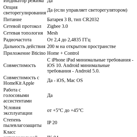
Индикатор режима
Да
Опция
Да (если управляет светорегулятором)
светорегулирования
Питание
Батарея 3 В, тип CR2032
Сетевой протокол
Zigbee 3.0
Сетевая топология
Mesh
Радиочастота
От 2,4 до 2,4835 ГГц
Дальность действия
200 м на открытом пространстве
Приложение Bticino
Home + Control
С iPhone iPad минимальные требования -
Совместимость
iOS 10. Android минимальные
требования - Android 5.0.
Совместимость с
Да - iOS, Mac OS
HomeKit Apple
Работа с
голосовыми
Да
ассистентами
Условия
от +5°C до +45°C
эксплуатации
Степень
IP 20
пылевлагозащиты
Класс