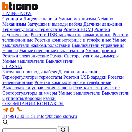
LIVING NOW
Суппорта
Лицевые панели
Умные механизмы Netatmo
Механизмы
Заглушки и выводы кабеля
Датчики движения
Терморегуляторы термостаты
Розетки HDMI
Розетки
акустические
Розетки USB зарядки информационные
Розетки
телевизионные
Розетки компьютерные и телефонные
Умные
выключатели жалюзи/рольставни
Выключатели управления
жалюзи
Умные сценарные выключатели
Умные розетки
Розетки электрические
Рамки
Светорегуляторы диммеры
Умные выключатели
Выключатели
CLASSIA
Заглушки и выводы кабеля
Датчики движения
Терморегуляторы термостаты
Розетки USB зарядки
Розетки
телевизионные
Розетки компьютерные и телефонные
Выключатели управления жалюзи
Розетки электрические
Светорегуляторы диммеры
Умные выключатели
Выключатели
Суппорты/Коробки
Рамки
О КОМПАНИИ
КОНТАКТЫ
8 (499) 380 81 51
info@bticino-store.ru