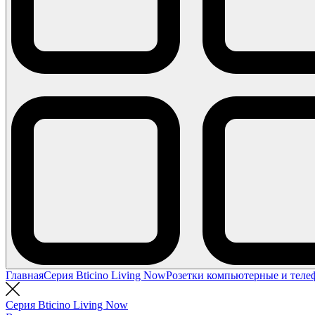
Главная
Серия Bticino Living Now
Розетки компьютерные и тел
Серия Bticino Living Now