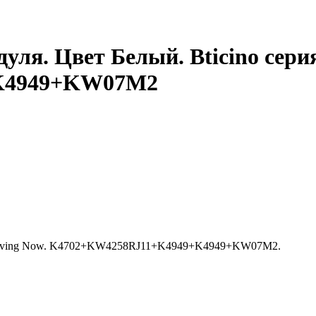
уля. Цвет Белый. Bticino сери
K4949+KW07M2
рия Living Now. K4702+KW4258RJ11+K4949+K4949+KW07M2.