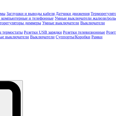
змы
Заглушки и выводы кабеля
Датчики движения
Терморегулят
и компьютерные и телефонные
Умные выключатели жалюзи/роль
торегуляторы диммеры
Умные выключатели
Выключатели
ы термостаты
Розетки USB зарядки
Розетки телевизионные
Розе
ые выключатели
Выключатели
Суппорты/Коробки
Рамки