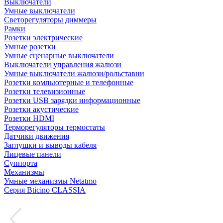
Выключатели
Умные выключатели
Светорегуляторы диммеры
Рамки
Розетки электрические
Умные розетки
Умные сценарные выключатели
Выключатели управления жалюзи
Умные выключатели жалюзи/рольставни
Розетки компьютерные и телефонные
Розетки телевизионные
Розетки USB зарядки информационные
Розетки акустические
Розетки HDMI
Терморегуляторы термостаты
Датчики движения
Заглушки и выводы кабеля
Лицевые панели
Суппорта
Механизмы
Умные механизмы Netatmo
Серия Bticino CLASSIA