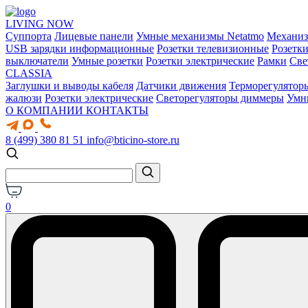
LIVING NOW
Суппорта
Лицевые панели
Умные механизмы Netatmo
Механи
USB зарядки информационные
Розетки телевизионные
Розетк
выключатели
Умные розетки
Розетки электрические
Рамки
Све
CLASSIA
Заглушки и выводы кабеля
Датчики движения
Терморегулятор
жалюзи
Розетки электрические
Светорегуляторы диммеры
Умн
О КОМПАНИИ
КОНТАКТЫ
8 (499) 380 81 51
info@bticino-store.ru
0