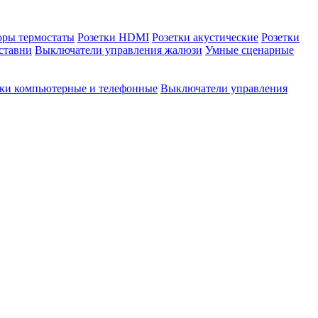
оры термостаты
Розетки HDMI
Розетки акустические
Розетки
ставни
Выключатели управления жалюзи
Умные сценарные
тки компьютерные и телефонные
Выключатели управления