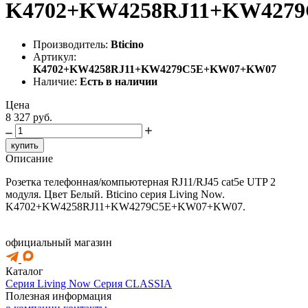
K4702+KW4258RJ11+KW427
Производитель:
Bticino
Артикул:
K4702+KW4258RJ11+KW4279C5E+KW07+KW07
Наличие:
Есть в наличии
Цена
8 327 руб.
купить
Описание
Розетка телефонная/компьютерная RJ11/RJ45 cat5e UTP 2
модуля. Цвет Белый. Bticino серия Living Now.
K4702+KW4258RJ11+KW4279C5E+KW07+KW07.
официальный магазин
Каталог
Серия Living Now
Серия CLASSIA
Полезная информация