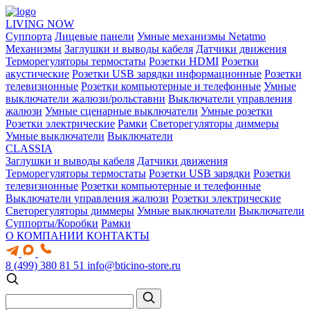
LIVING NOW
Суппорта
Лицевые панели
Умные механизмы Netatmo
Механизмы
Заглушки и выводы кабеля
Датчики движения
Терморегуляторы термостаты
Розетки HDMI
Розетки
акустические
Розетки USB зарядки информационные
Розетки
телевизионные
Розетки компьютерные и телефонные
Умные
выключатели жалюзи/рольставни
Выключатели управления
жалюзи
Умные сценарные выключатели
Умные розетки
Розетки электрические
Рамки
Светорегуляторы диммеры
Умные выключатели
Выключатели
CLASSIA
Заглушки и выводы кабеля
Датчики движения
Терморегуляторы термостаты
Розетки USB зарядки
Розетки
телевизионные
Розетки компьютерные и телефонные
Выключатели управления жалюзи
Розетки электрические
Светорегуляторы диммеры
Умные выключатели
Выключатели
Суппорты/Коробки
Рамки
О КОМПАНИИ
КОНТАКТЫ
8 (499) 380 81 51
info@bticino-store.ru