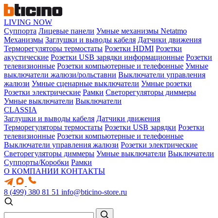
LIVING NOW
Суппорта
Лицевые панели
Умные механизмы Netatmo
Механизмы
Заглушки и выводы кабеля
Датчики движения
Терморегуляторы термостаты
Розетки HDMI
Розетки
акустические
Розетки USB зарядки информационные
Розетки
телевизионные
Розетки компьютерные и телефонные
Умные
выключатели жалюзи/рольставни
Выключатели управления
жалюзи
Умные сценарные выключатели
Умные розетки
Розетки электрические
Рамки
Светорегуляторы диммеры
Умные выключатели
Выключатели
CLASSIA
Заглушки и выводы кабеля
Датчики движения
Терморегуляторы термостаты
Розетки USB зарядки
Розетки
телевизионные
Розетки компьютерные и телефонные
Выключатели управления жалюзи
Розетки электрические
Светорегуляторы диммеры
Умные выключатели
Выключатели
Суппорты/Коробки
Рамки
О КОМПАНИИ
КОНТАКТЫ
8 (499) 380 81 51
info@bticino-store.ru