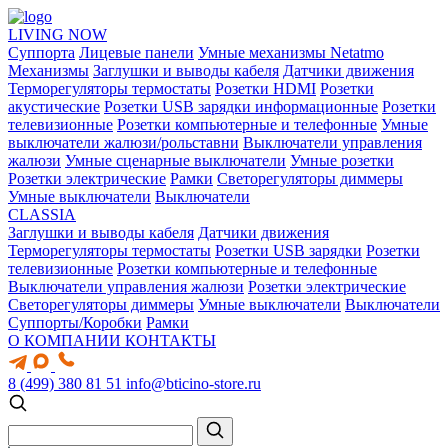
LIVING NOW
Суппорта
Лицевые панели
Умные механизмы Netatmo
Механизмы
Заглушки и выводы кабеля
Датчики движения
Терморегуляторы термостаты
Розетки HDMI
Розетки
акустические
Розетки USB зарядки информационные
Розетки
телевизионные
Розетки компьютерные и телефонные
Умные
выключатели жалюзи/рольставни
Выключатели управления
жалюзи
Умные сценарные выключатели
Умные розетки
Розетки электрические
Рамки
Светорегуляторы диммеры
Умные выключатели
Выключатели
CLASSIA
Заглушки и выводы кабеля
Датчики движения
Терморегуляторы термостаты
Розетки USB зарядки
Розетки
телевизионные
Розетки компьютерные и телефонные
Выключатели управления жалюзи
Розетки электрические
Светорегуляторы диммеры
Умные выключатели
Выключатели
Суппорты/Коробки
Рамки
О КОМПАНИИ
КОНТАКТЫ
8 (499) 380 81 51
info@bticino-store.ru