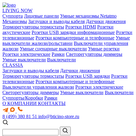
LIVING NOW
Суппорта
Лицевые панели
Умные механизмы Netatmo
Механизмы
Заглушки и выводы кабеля
Датчики движения
Терморегуляторы термостаты
Розетки HDMI
Розетки
акустические
Розетки USB зарядки информационные
Розетки
телевизионные
Розетки компьютерные и телефонные
Умные
выключатели жалюзи/рольставни
Выключатели управления
жалюзи
Умные сценарные выключатели
Умные розетки
Розетки электрические
Рамки
Светорегуляторы диммеры
Умные выключатели
Выключатели
CLASSIA
Заглушки и выводы кабеля
Датчики движения
Терморегуляторы термостаты
Розетки USB зарядки
Розетки
телевизионные
Розетки компьютерные и телефонные
Выключатели управления жалюзи
Розетки электрические
Светорегуляторы диммеры
Умные выключатели
Выключатели
Суппорты/Коробки
Рамки
О КОМПАНИИ
КОНТАКТЫ
8 (499) 380 81 51
info@bticino-store.ru