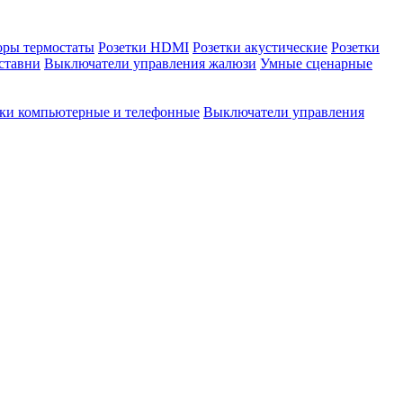
оры термостаты
Розетки HDMI
Розетки акустические
Розетки
ставни
Выключатели управления жалюзи
Умные сценарные
тки компьютерные и телефонные
Выключатели управления