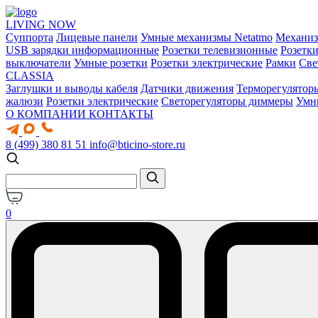
LIVING NOW
Суппорта
Лицевые панели
Умные механизмы Netatmo
Механи
USB зарядки информационные
Розетки телевизионные
Розетк
выключатели
Умные розетки
Розетки электрические
Рамки
Све
CLASSIA
Заглушки и выводы кабеля
Датчики движения
Терморегулятор
жалюзи
Розетки электрические
Светорегуляторы диммеры
Умн
О КОМПАНИИ
КОНТАКТЫ
8 (499) 380 81 51
info@bticino-store.ru
0