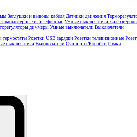
змы
Заглушки и выводы кабеля
Датчики движения
Терморегулят
и компьютерные и телефонные
Умные выключатели жалюзи/роль
торегуляторы диммеры
Умные выключатели
Выключатели
ы термостаты
Розетки USB зарядки
Розетки телевизионные
Розе
ые выключатели
Выключатели
Суппорты/Коробки
Рамки