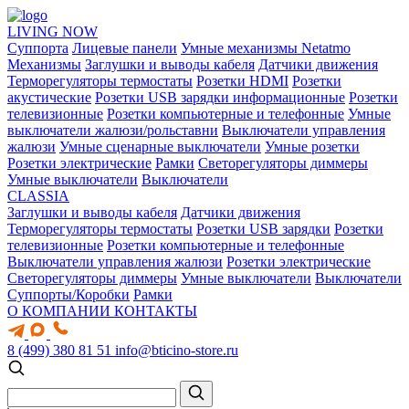
LIVING NOW
Суппорта
Лицевые панели
Умные механизмы Netatmo
Механизмы
Заглушки и выводы кабеля
Датчики движения
Терморегуляторы термостаты
Розетки HDMI
Розетки
акустические
Розетки USB зарядки информационные
Розетки
телевизионные
Розетки компьютерные и телефонные
Умные
выключатели жалюзи/рольставни
Выключатели управления
жалюзи
Умные сценарные выключатели
Умные розетки
Розетки электрические
Рамки
Светорегуляторы диммеры
Умные выключатели
Выключатели
CLASSIA
Заглушки и выводы кабеля
Датчики движения
Терморегуляторы термостаты
Розетки USB зарядки
Розетки
телевизионные
Розетки компьютерные и телефонные
Выключатели управления жалюзи
Розетки электрические
Светорегуляторы диммеры
Умные выключатели
Выключатели
Суппорты/Коробки
Рамки
О КОМПАНИИ
КОНТАКТЫ
8 (499) 380 81 51
info@bticino-store.ru