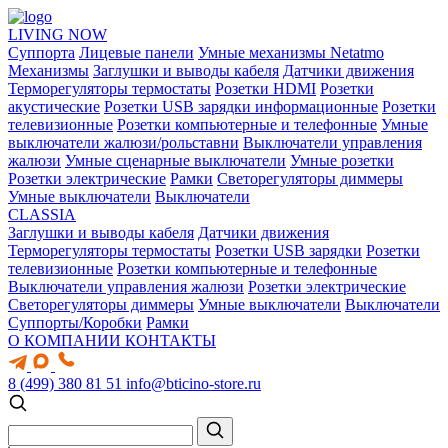
LIVING NOW
Суппорта
Лицевые панели
Умные механизмы Netatmo
Механизмы
Заглушки и выводы кабеля
Датчики движения
Терморегуляторы термостаты
Розетки HDMI
Розетки
акустические
Розетки USB зарядки информационные
Розетки
телевизионные
Розетки компьютерные и телефонные
Умные
выключатели жалюзи/рольставни
Выключатели управления
жалюзи
Умные сценарные выключатели
Умные розетки
Розетки электрические
Рамки
Светорегуляторы диммеры
Умные выключатели
Выключатели
CLASSIA
Заглушки и выводы кабеля
Датчики движения
Терморегуляторы термостаты
Розетки USB зарядки
Розетки
телевизионные
Розетки компьютерные и телефонные
Выключатели управления жалюзи
Розетки электрические
Светорегуляторы диммеры
Умные выключатели
Выключатели
Суппорты/Коробки
Рамки
О КОМПАНИИ
КОНТАКТЫ
8 (499) 380 81 51
info@bticino-store.ru