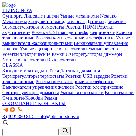
LIVING NOW
Суппорта
Лицевые панели
Умные механизмы Netatmo
Механизмы
Заглушки и выводы кабеля
Датчики движения
Терморегуляторы термостаты
Розетки HDMI
Розетки
акустические
Розетки USB зарядки информационные
Розетки
телевизионные
Розетки компьютерные и телефонные
Умные
выключатели жалюзи/рольставни
Выключатели управления
жалюзи
Умные сценарные выключатели
Умные розетки
Розетки электрические
Рамки
Светорегуляторы диммеры
Умные выключатели
Выключатели
CLASSIA
Заглушки и выводы кабеля
Датчики движения
Терморегуляторы термостаты
Розетки USB зарядки
Розетки
телевизионные
Розетки компьютерные и телефонные
Выключатели управления жалюзи
Розетки электрические
Светорегуляторы диммеры
Умные выключатели
Выключатели
Суппорты/Коробки
Рамки
О КОМПАНИИ
КОНТАКТЫ
8 (499) 380 81 51
info@bticino-store.ru