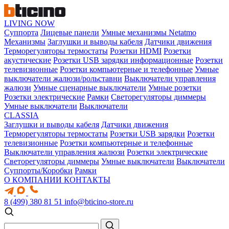
LIVING NOW
Суппорта
Лицевые панели
Умные механизмы Netatmo
Механизмы
Заглушки и выводы кабеля
Датчики движения
Терморегуляторы термостаты
Розетки HDMI
Розетки
акустические
Розетки USB зарядки информационные
Розетки
телевизионные
Розетки компьютерные и телефонные
Умные
выключатели жалюзи/рольставни
Выключатели управления
жалюзи
Умные сценарные выключатели
Умные розетки
Розетки электрические
Рамки
Светорегуляторы диммеры
Умные выключатели
Выключатели
CLASSIA
Заглушки и выводы кабеля
Датчики движения
Терморегуляторы термостаты
Розетки USB зарядки
Розетки
телевизионные
Розетки компьютерные и телефонные
Выключатели управления жалюзи
Розетки электрические
Светорегуляторы диммеры
Умные выключатели
Выключатели
Суппорты/Коробки
Рамки
О КОМПАНИИ
КОНТАКТЫ
8 (499) 380 81 51
info@bticino-store.ru