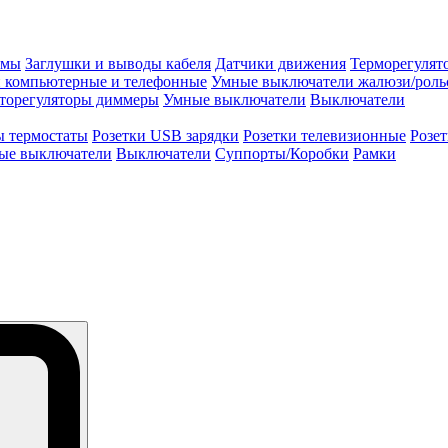
змы
Заглушки и выводы кабеля
Датчики движения
Терморегулят
и компьютерные и телефонные
Умные выключатели жалюзи/роль
торегуляторы диммеры
Умные выключатели
Выключатели
ы термостаты
Розетки USB зарядки
Розетки телевизионные
Розе
ые выключатели
Выключатели
Суппорты/Коробки
Рамки