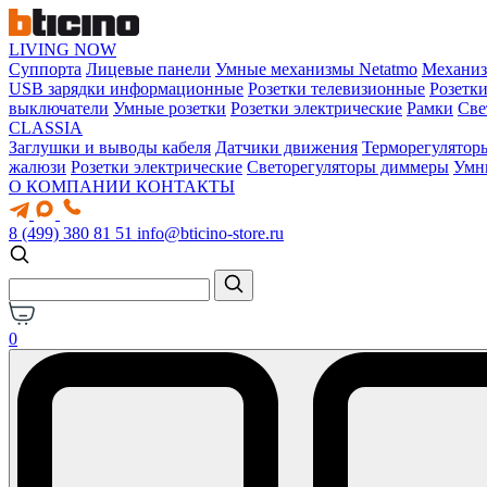
LIVING NOW
Суппорта
Лицевые панели
Умные механизмы Netatmo
Механи
USB зарядки информационные
Розетки телевизионные
Розетк
выключатели
Умные розетки
Розетки электрические
Рамки
Све
CLASSIA
Заглушки и выводы кабеля
Датчики движения
Терморегулятор
жалюзи
Розетки электрические
Светорегуляторы диммеры
Умн
О КОМПАНИИ
КОНТАКТЫ
8 (499) 380 81 51
info@bticino-store.ru
0