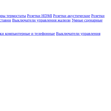
оры термостаты
Розетки HDMI
Розетки акустические
Розетки
ставни
Выключатели управления жалюзи
Умные сценарные
тки компьютерные и телефонные
Выключатели управления