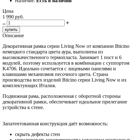
Наличие:
Есть в наличии
Цена
1 990 руб.
купить
Описание
Декоративная рамка серии Living Now от компании Bticino
немецкого стандарта цвета аура, выполнена из
высококачественного термопласта. Занимает 1 пост и 6
модулей, поэтому используется в комбинации с суппортом
K4706. Идеально сочетается с лицевыми панелями и
клавишами механизмов песочного цвета. Страна
производства всех изделий Bticino серии Living Now и их
комплектующих Италия.
Подвижная рама, расположенная с оборотной стороны
декоративной рамки, обеспечивает идеальное прилегание
устройства к стене.
Запатентованная конструкция даёт возможность:
скрыть дефекты стен
нивелировать несовершенства установки монтажных