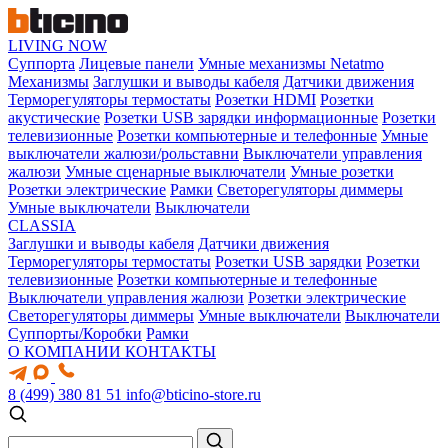
LIVING NOW
Суппорта
Лицевые панели
Умные механизмы Netatmo
Механизмы
Заглушки и выводы кабеля
Датчики движения
Терморегуляторы термостаты
Розетки HDMI
Розетки
акустические
Розетки USB зарядки информационные
Розетки
телевизионные
Розетки компьютерные и телефонные
Умные
выключатели жалюзи/рольставни
Выключатели управления
жалюзи
Умные сценарные выключатели
Умные розетки
Розетки электрические
Рамки
Светорегуляторы диммеры
Умные выключатели
Выключатели
CLASSIA
Заглушки и выводы кабеля
Датчики движения
Терморегуляторы термостаты
Розетки USB зарядки
Розетки
телевизионные
Розетки компьютерные и телефонные
Выключатели управления жалюзи
Розетки электрические
Светорегуляторы диммеры
Умные выключатели
Выключатели
Суппорты/Коробки
Рамки
О КОМПАНИИ
КОНТАКТЫ
8 (499) 380 81 51
info@bticino-store.ru