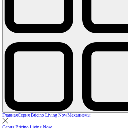
Главная
Серия Bticino Living Now
Механизмы
Серия Bticino Living Now