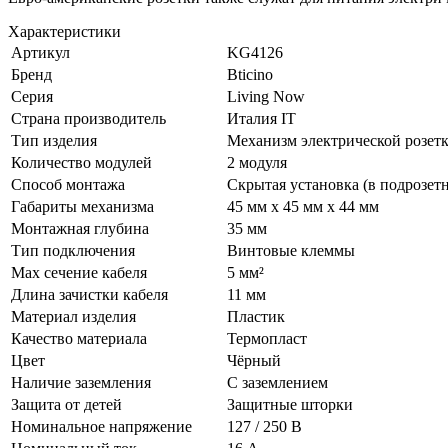
Характеристики
Артикул
KG4126
Бренд
Bticino
Серия
Living Now
Страна производитель
Италия IT
Тип изделия
Механизм электрической розет
Количество модулей
2 модуля
Способ монтажа
Скрытая установка (в подрозет
Габариты механизма
45 мм x 45 мм x 44 мм
Монтажная глубина
35 мм
Тип подключения
Винтовые клеммы
Max сечение кабеля
5 мм²
Длина зачистки кабеля
11 мм
Материал изделия
Пластик
Качество материала
Термопласт
Цвет
Чёрный
Наличие заземления
С заземлением
Защита от детей
Защитные шторки
Номинальное напряжение
127 / 250 В