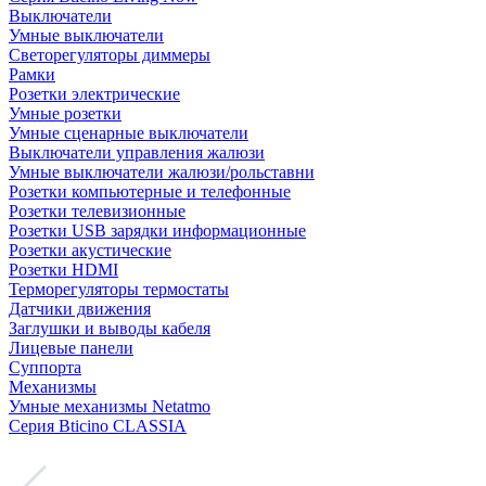
Выключатели
Умные выключатели
Светорегуляторы диммеры
Рамки
Розетки электрические
Умные розетки
Умные сценарные выключатели
Выключатели управления жалюзи
Умные выключатели жалюзи/рольставни
Розетки компьютерные и телефонные
Розетки телевизионные
Розетки USB зарядки информационные
Розетки акустические
Розетки HDMI
Терморегуляторы термостаты
Датчики движения
Заглушки и выводы кабеля
Лицевые панели
Суппорта
Механизмы
Умные механизмы Netatmo
Серия Bticino CLASSIA