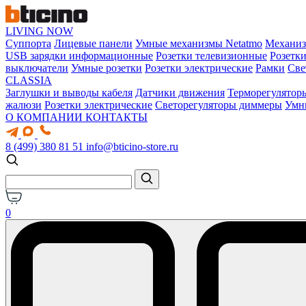
LIVING NOW
Суппорта
Лицевые панели
Умные механизмы Netatmo
Механи
USB зарядки информационные
Розетки телевизионные
Розетк
выключатели
Умные розетки
Розетки электрические
Рамки
Све
CLASSIA
Заглушки и выводы кабеля
Датчики движения
Терморегулятор
жалюзи
Розетки электрические
Светорегуляторы диммеры
Умн
О КОМПАНИИ
КОНТАКТЫ
8 (499) 380 81 51
info@bticino-store.ru
0