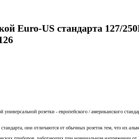
кой Euro-US стандарта 127/250
126
ой универсальной розетки - европейского / американского стан
 стандарта, они отличаются от обычных розеток тем, что их ал
ческих приборов, работающих при номинальном напряжении от 1