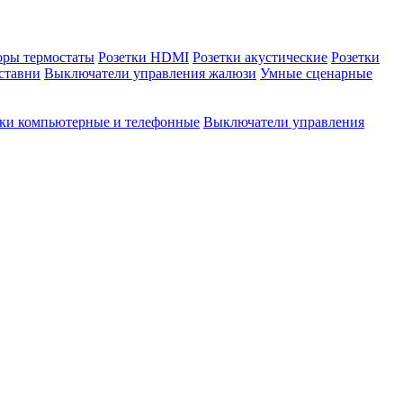
оры термостаты
Розетки HDMI
Розетки акустические
Розетки
ставни
Выключатели управления жалюзи
Умные сценарные
тки компьютерные и телефонные
Выключатели управления