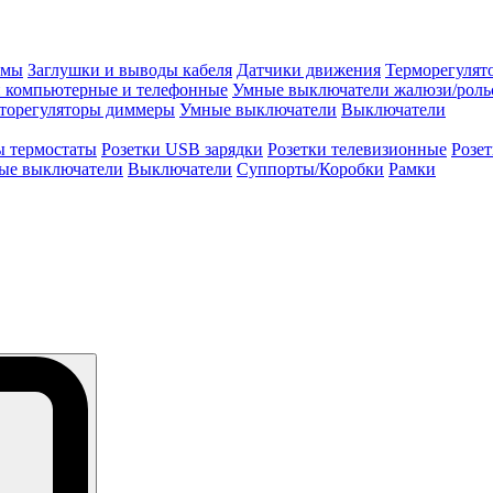
змы
Заглушки и выводы кабеля
Датчики движения
Терморегулят
и компьютерные и телефонные
Умные выключатели жалюзи/роль
торегуляторы диммеры
Умные выключатели
Выключатели
ы термостаты
Розетки USB зарядки
Розетки телевизионные
Розе
ые выключатели
Выключатели
Суппорты/Коробки
Рамки