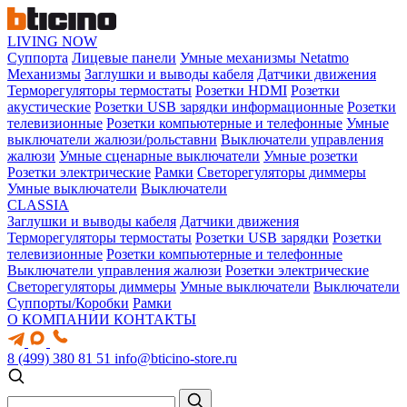
LIVING NOW
Суппорта
Лицевые панели
Умные механизмы Netatmo
Механизмы
Заглушки и выводы кабеля
Датчики движения
Терморегуляторы термостаты
Розетки HDMI
Розетки
акустические
Розетки USB зарядки информационные
Розетки
телевизионные
Розетки компьютерные и телефонные
Умные
выключатели жалюзи/рольставни
Выключатели управления
жалюзи
Умные сценарные выключатели
Умные розетки
Розетки электрические
Рамки
Светорегуляторы диммеры
Умные выключатели
Выключатели
CLASSIA
Заглушки и выводы кабеля
Датчики движения
Терморегуляторы термостаты
Розетки USB зарядки
Розетки
телевизионные
Розетки компьютерные и телефонные
Выключатели управления жалюзи
Розетки электрические
Светорегуляторы диммеры
Умные выключатели
Выключатели
Суппорты/Коробки
Рамки
О КОМПАНИИ
КОНТАКТЫ
8 (499) 380 81 51
info@bticino-store.ru