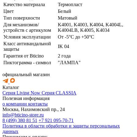
Качество материала
Термопласт
Цвет
Белый
Тип поверхности
Матовый
Для механизмов/
K4001, K4003, K4004, K4004L,
устройств с артикулом
K4004LB, K4005, K4034
Условия эксплуатации
От -5°C до +50°C
Класс антивандальной
IK 04
защиты
Гарантия от Bticino
2 года
Пиктограмма - символ
"ЛАМПА"
официальный магазин
Каталог
Серия Living Now
Серия CLASSIA
Полезная информация
о компании
контакты
Москва, Нахимовский пр., 24
info@bticino-store.ru
8 (499) 380 81 51
+7 921 095-70-71
Политика в области обработки и защиты персональных
данных
Принимаем к оплате: