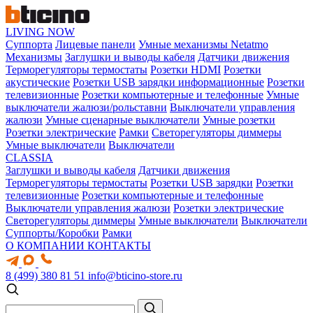
LIVING NOW
Суппорта
Лицевые панели
Умные механизмы Netatmo
Механизмы
Заглушки и выводы кабеля
Датчики движения
Терморегуляторы термостаты
Розетки HDMI
Розетки
акустические
Розетки USB зарядки информационные
Розетки
телевизионные
Розетки компьютерные и телефонные
Умные
выключатели жалюзи/рольставни
Выключатели управления
жалюзи
Умные сценарные выключатели
Умные розетки
Розетки электрические
Рамки
Светорегуляторы диммеры
Умные выключатели
Выключатели
CLASSIA
Заглушки и выводы кабеля
Датчики движения
Терморегуляторы термостаты
Розетки USB зарядки
Розетки
телевизионные
Розетки компьютерные и телефонные
Выключатели управления жалюзи
Розетки электрические
Светорегуляторы диммеры
Умные выключатели
Выключатели
Суппорты/Коробки
Рамки
О КОМПАНИИ
КОНТАКТЫ
8 (499) 380 81 51
info@bticino-store.ru