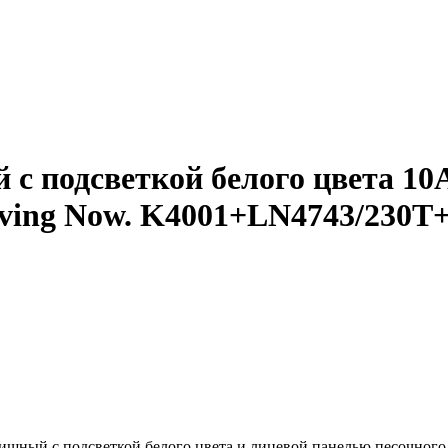
 подсветкой белого цвета 10
Living Now. K4001+LN4743/230
шный с подсветкой белого цвета и лицевой панелью песочного цв