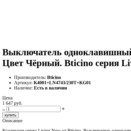
Выключатель одноклавишный с
Цвет Чёрный. Bticino серия 
Производитель:
Bticino
Артикул:
K4001+LN4743/230T+KG01
Наличие:
Есть в наличии
Цена
1 647 руб.
купить
Описание
Коллекция серии Living Now от Bticino. Выключатель одноклави