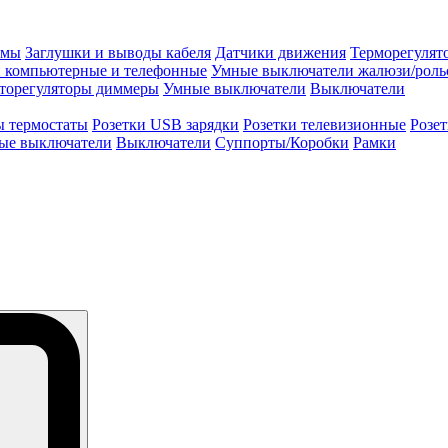
змы
Заглушки и выводы кабеля
Датчики движения
Терморегулят
и компьютерные и телефонные
Умные выключатели жалюзи/роль
торегуляторы диммеры
Умные выключатели
Выключатели
ы термостаты
Розетки USB зарядки
Розетки телевизионные
Розе
ые выключатели
Выключатели
Суппорты/Коробки
Рамки