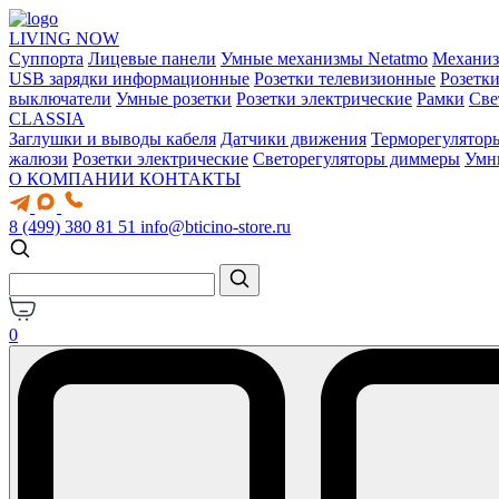
LIVING NOW
Суппорта
Лицевые панели
Умные механизмы Netatmo
Механи
USB зарядки информационные
Розетки телевизионные
Розетк
выключатели
Умные розетки
Розетки электрические
Рамки
Све
CLASSIA
Заглушки и выводы кабеля
Датчики движения
Терморегулятор
жалюзи
Розетки электрические
Светорегуляторы диммеры
Умн
О КОМПАНИИ
КОНТАКТЫ
8 (499) 380 81 51
info@bticino-store.ru
0