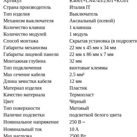
Артикул
K4001+LN4743/230T+KG01
Страна производитель
Италия IT
Тип изделия
Выключатель
Механизм выключателя
Аксиальный (осевой)
Количество клавиш
1 клавиша
Количество модулей
1 модуль
Способ монтажа
Скрытая установка (в подрозет
Габариты механизма
22 мм x 45 мм x 34 мм
Габариты лицевой панели
22 мм x 86 мм x 7 мм
Монтажная глубина
32 мм
Тип подключения
винтовые клеммы
Max сечение кабеля
2.5 мм²
Длина зачистки кабеля
12 мм
Материал изделия
Пластик
Качество материала
Термопласт
Цвет
Чёрный
Тип поверхности
Матовый
Наличие подсветки
подсветкой белого цвета
Номинальное напряжение
250 В～
Номинальный ток
10 A
Max нагрузка
2500 Вт