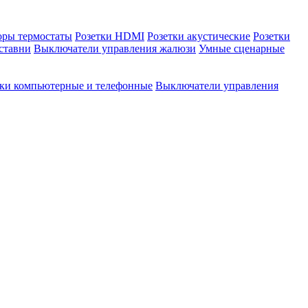
оры термостаты
Розетки HDMI
Розетки акустические
Розетки
ставни
Выключатели управления жалюзи
Умные сценарные
тки компьютерные и телефонные
Выключатели управления