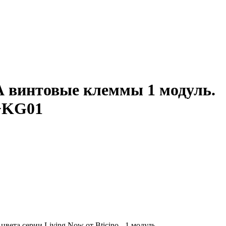
А винтовые клеммы 1 модуль.
T+KG01
ета серии Living Now от Bticino - 1 модуль.