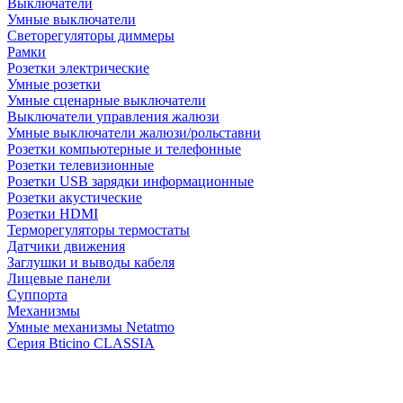
Выключатели
Умные выключатели
Светорегуляторы диммеры
Рамки
Розетки электрические
Умные розетки
Умные сценарные выключатели
Выключатели управления жалюзи
Умные выключатели жалюзи/рольставни
Розетки компьютерные и телефонные
Розетки телевизионные
Розетки USB зарядки информационные
Розетки акустические
Розетки HDMI
Терморегуляторы термостаты
Датчики движения
Заглушки и выводы кабеля
Лицевые панели
Суппорта
Механизмы
Умные механизмы Netatmo
Серия Bticino CLASSIA