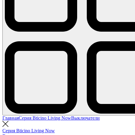
Главная
Серия Bticino Living Now
Выключатели
Серия Bticino Living Now