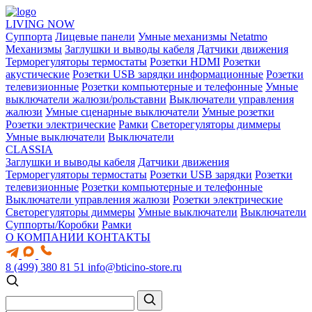
LIVING NOW
Суппорта
Лицевые панели
Умные механизмы Netatmo
Механизмы
Заглушки и выводы кабеля
Датчики движения
Терморегуляторы термостаты
Розетки HDMI
Розетки
акустические
Розетки USB зарядки информационные
Розетки
телевизионные
Розетки компьютерные и телефонные
Умные
выключатели жалюзи/рольставни
Выключатели управления
жалюзи
Умные сценарные выключатели
Умные розетки
Розетки электрические
Рамки
Светорегуляторы диммеры
Умные выключатели
Выключатели
CLASSIA
Заглушки и выводы кабеля
Датчики движения
Терморегуляторы термостаты
Розетки USB зарядки
Розетки
телевизионные
Розетки компьютерные и телефонные
Выключатели управления жалюзи
Розетки электрические
Светорегуляторы диммеры
Умные выключатели
Выключатели
Суппорты/Коробки
Рамки
О КОМПАНИИ
КОНТАКТЫ
8 (499) 380 81 51
info@bticino-store.ru