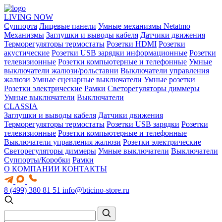
LIVING NOW
Суппорта
Лицевые панели
Умные механизмы Netatmo
Механизмы
Заглушки и выводы кабеля
Датчики движения
Терморегуляторы термостаты
Розетки HDMI
Розетки
акустические
Розетки USB зарядки информационные
Розетки
телевизионные
Розетки компьютерные и телефонные
Умные
выключатели жалюзи/рольставни
Выключатели управления
жалюзи
Умные сценарные выключатели
Умные розетки
Розетки электрические
Рамки
Светорегуляторы диммеры
Умные выключатели
Выключатели
CLASSIA
Заглушки и выводы кабеля
Датчики движения
Терморегуляторы термостаты
Розетки USB зарядки
Розетки
телевизионные
Розетки компьютерные и телефонные
Выключатели управления жалюзи
Розетки электрические
Светорегуляторы диммеры
Умные выключатели
Выключатели
Суппорты/Коробки
Рамки
О КОМПАНИИ
КОНТАКТЫ
8 (499) 380 81 51
info@bticino-store.ru