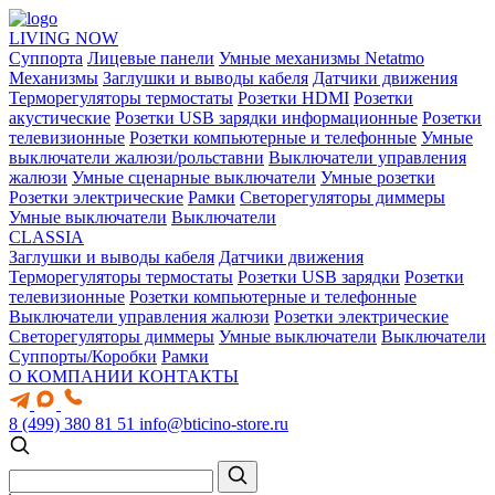
LIVING NOW
Суппорта
Лицевые панели
Умные механизмы Netatmo
Механизмы
Заглушки и выводы кабеля
Датчики движения
Терморегуляторы термостаты
Розетки HDMI
Розетки
акустические
Розетки USB зарядки информационные
Розетки
телевизионные
Розетки компьютерные и телефонные
Умные
выключатели жалюзи/рольставни
Выключатели управления
жалюзи
Умные сценарные выключатели
Умные розетки
Розетки электрические
Рамки
Светорегуляторы диммеры
Умные выключатели
Выключатели
CLASSIA
Заглушки и выводы кабеля
Датчики движения
Терморегуляторы термостаты
Розетки USB зарядки
Розетки
телевизионные
Розетки компьютерные и телефонные
Выключатели управления жалюзи
Розетки электрические
Светорегуляторы диммеры
Умные выключатели
Выключатели
Суппорты/Коробки
Рамки
О КОМПАНИИ
КОНТАКТЫ
8 (499) 380 81 51
info@bticino-store.ru